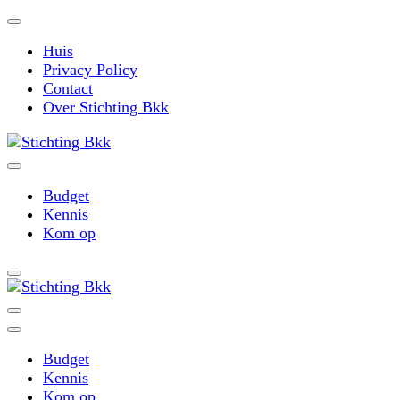
Skip
to
Huis
content
Privacy Policy
(Press
Contact
Enter)
Over Stichting Bkk
Stichting Bkk
Budget
Kennis
Kom op
Stichting Bkk
Budget
Kennis
Kom op